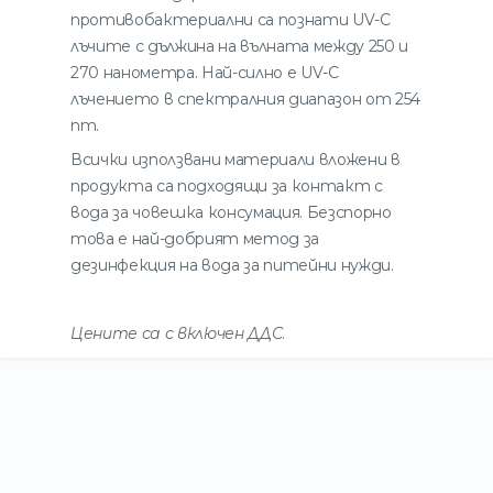
противобактериални са познати UV-C
лъчите с дължина на вълната между 250 и
270 нанометра. Най-силно е UV-C
лъчението в спектралния диапазон от 254
nm.
Всички използвани материали вложени в
продукта са подходящи за контакт с
вода за човешка консумация. Безспорно
това е най-добрият метод за
дезинфекция на вода за питейни нужди.
Цените са с включен ДДС
.