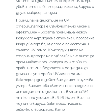
лъчите са изключително ефективни при
убиването на бактерии, плесени, вируси и
други микроорганизми.
Принципа на действие на UV
стерилизатора е изключително лесен и
ефективен – водата преминава между
кожух от неръждаема стомана и прозрачна
кварцова тръба, където е поместена и
самата UV лампа. Конструкцията на
стерилизатора не позволява на лъчите да
преминават през корпуса му и това го
прави напълно безопасен и подходящ за
домашна употреба. UV лампата има
бактерицидно действие защото излъчва
ултра-виолетова светлина с определена
интензитет и дължина на вълната 254
nm, която унищожава 99,99% от всички
познати вируси, бактерии, плесени,
гъбички и водорасли. Като