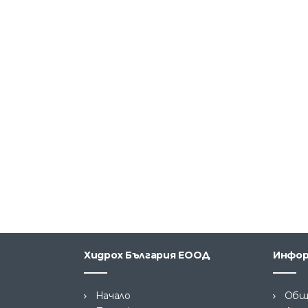
Хидрох България ЕООД
Инфор
Начало
Общ