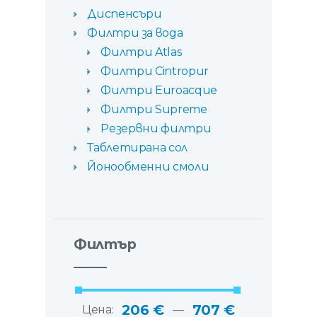
Диспенсъри
Филтри за вода
Филтри Atlas
Филтри Cintropur
Филтри Euroacque
Филтри Supreme
Резервни филтри
Таблетирана сол
Йонообменни смоли
Филтър
206 €
707 €
Цена:
—