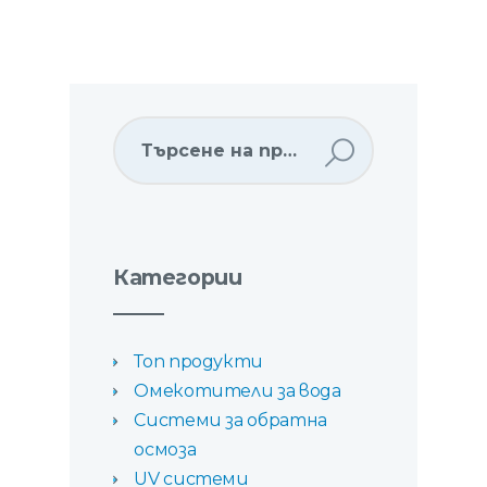
Категории
Топ продукти
Омекотители за вода
Системи за обратна
осмоза
UV системи