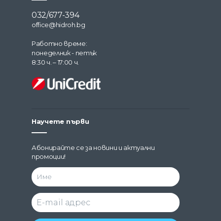
032/677-394
office@hidroh.bg
Работно време:
понеделник - петък
8:30 ч. – 17:00 ч.
Научете първи
Абонирайте се за новини и актуални
промоции!