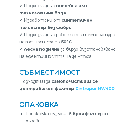
✔ Подходящи за
питейна или
технологична вода
✔ Изработени от
синтетичен
полиестер без фибри
✔ Подходящи за работа при температура
на течността до
50°C
✔
Лесна подмяна
за бързо възстановяване
на ефективността на филтъра
СЪВМЕСТИМОСТ
Подходящи за
самопочистващ се
центробежен филтър
Cintropur NW400
.
ОПАКОВКА
1 опаковка съдържа
5 броя
филтърни
ръкави