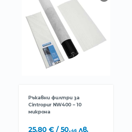
Ръкавни филтри за
Cintropur NW400 – 10
микронa
25
.
80
€
/ 50
.
лв.
46