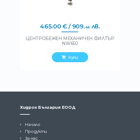
465
.
00
€
/ 909
.
лв.
46
ЦЕНТРОБЕЖЕН МЕХАНИЧЕН ФИЛТЪР
NW650
Купи
Хидрох България ЕООД
Начало
Продукти
За нас