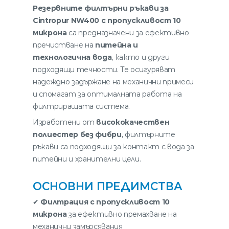
Резервните филтърни ръкави за
Cintropur NW400 с пропускливост 10
микрона
са предназначени за ефективно
пречистване на
питейна и
технологична вода
, както и други
подходящи течности. Те осигуряват
надеждно задържане на механични примеси
и спомагат за оптималната работа на
филтриращата система.
Изработени от
висококачествен
полиестер без фибри
, филтърните
ръкави са подходящи за контакт с вода за
питейни и хранителни цели.
ОСНОВНИ ПРЕДИМСТВА
✔
Филтрация с пропускливост 10
микрона
за ефективно премахване на
механични замърсявания