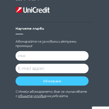
Научете първи
Абонирайте се за новини и актуални
промоции!
С Имейл абонирането, Вие се съгласявате
с
общите условия
на уебсайта.