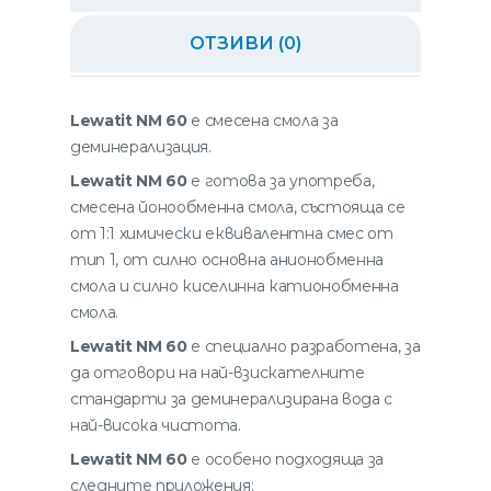
ОТЗИВИ (0)
Lewatit NM 60
е смесена смола за
деминерализация.
Lewatit NM 60
е готова за употреба,
смесена йонообменна смола, състояща се
от 1:1 химически еквивалентна смес от
тип 1, от силно основна анионобменна
смола и силно киселинна катионобменна
смола.
Lewatit NM 60
е специално разработена, за
да отговори на най-взискателните
стандарти за деминерализирана вода с
най-висока чистота.
Lewatit NM 60
е особено подходяща за
следните приложения: