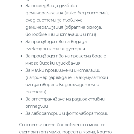
За последваща дълбока
деминерализация (микс-бед системи),
след системи за първична
деминерализация (обратна осмоза,
йонообменни инсталации и т.н)
За производство на вода за
електронната индустрия
За производство на процесна вода с
много високи изисквания
За малки промишлени инсталации
(например зареждане на акумулатори
или затворени водоохладителни
системи)
За отстраняване на радиоактивни
отпадъци
За лаборатории и фотолаборатории
Синтетичните йонообменни смоли се
състоят от малки порести зърна, които