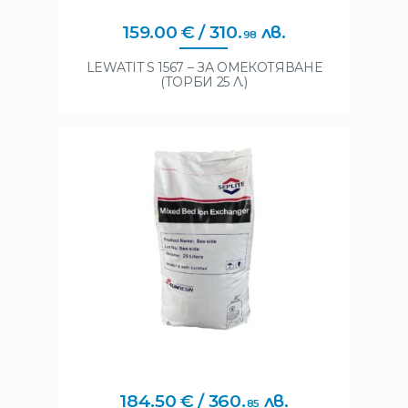
159
.
00
€
/ 310
.
лв.
98
LEWATIT S 1567 – ЗА ОМЕКОТЯВАНЕ
(ТОРБИ 25 Л.)
184
.
50
€
/ 360
.
лв.
85