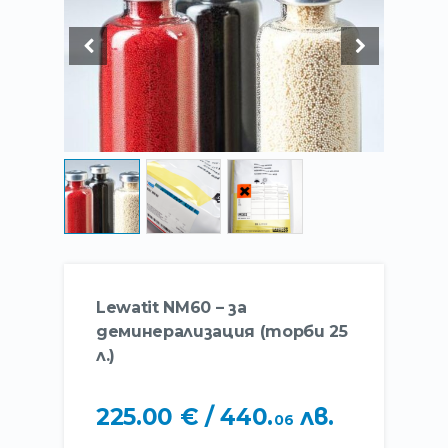
Lewatit NM60 – за
деминерализация (торби 25
л.)
225
.
00
€
/ 440
.
лв.
06