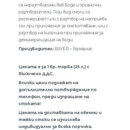
са неразтворими във вода и органични
разтворители. Този вид смоли се
регенерират или с разтвор на натриева
сол при приложения за омекотяване, или с
разтвор на киселина при приложения за
деминерализация на води.
Производител:
BAYER – Германия
Цената е за 1 бр. торба (25 л.) с
включено ДДС.
Всички цени подлежат на
допълнително потвърждение по
телефон, преди изпращане на
стоката!
Цената на доставката на обемни и
тежки стоки се изчислява
индивидуално за всяка поръчка.