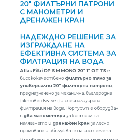
20″ ФИЛТЪРНИ ПАТРОНИ
С МАНОМЕТРИ И
ДРЕНАЖЕН КРАН
НАДЕЖДНО РЕШЕНИЕ ЗА
ИЗГРАЖДАНЕ НА
ЕФЕКТИВНА СИСТЕМА ЗА
ФИЛТРАЦИЯ НА ВОДА
Atlas Filtri DP S M MONO 20″ 1″ OT TS
е
висококачествено
филтърно тяло за
универсални 20″ филтърни патрони
,
предназначено за механична, въглеродна
(активен въглен) и специализирана
филтрация на вода. Корпусът е оборудван
с
два манометъра
за контрол на
налягането и
дренажен кран
за лесно
промиване и обслужване на системата.