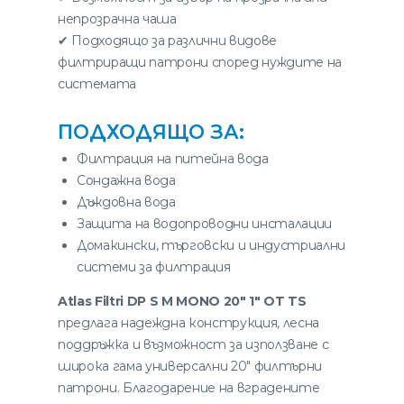
непрозрачна чаша
✔ Подходящо за различни видове
филтриращи патрони според нуждите на
системата
ПОДХОДЯЩО ЗА:
Филтрация на питейна вода
Сондажна вода
Дъждовна вода
Защита на водопроводни инсталации
Домакински, търговски и индустриални
системи за филтрация
Atlas Filtri DP S M MONO 20″ 1″ OT TS
предлага надеждна конструкция, лесна
поддръжка и възможност за използване с
широка гама универсални 20″ филтърни
патрони. Благодарение на вградените