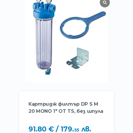
Картридж филтър DP S M
20 MONO 1″ OT TS, без шпула
91
.
80
€
/ 179
.
лв.
55