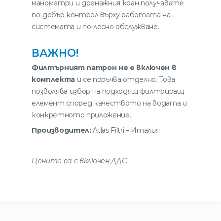
манометри и дренажния кран получавате
по-добър контрол върху работата на
системата и по-лесно обслужване.
ВАЖНО!
Филтърният патрон не е включен в
комплекта
и се поръчва отделно. Това
позволява избор на подходящ филтриращ
елемент според качеството на водата и
конкретното приложение.
Производител:
Atlas Filtri – Италия
Цените са с включен ДДС.