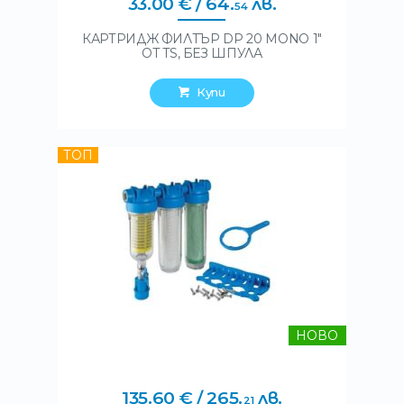
33
.
00
€
/ 64
.
лв.
54
КАРТРИДЖ ФИЛТЪР DP 20 MONO 1″
OT TS, БЕЗ ШПУЛА
Купи
ТОП
НОВО
135
.
60
€
/ 265
.
лв.
21