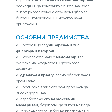
Изработено от
нетоксични материали
,
подходящи за контакт с питейна вода,
филтърното тяло е отличен избор за
битови, търговски и индустриални
приложения.
ОСНОВНИ ПРЕДИМСТВА
✔ Подходящо за
универсални 20″
филтърни патрони
✔ Окомплектовано с
манометри
за
следене на входното и изходното
налягане
✔
Дренажен кран
за лесно обслужване и
промиване
✔ Подсилена глава от полипропилен за
висока здравина
✔ Изработено от
нетоксични
материали
, безопасни за питейна вода
✔ Възможност за избор на прозрачна или